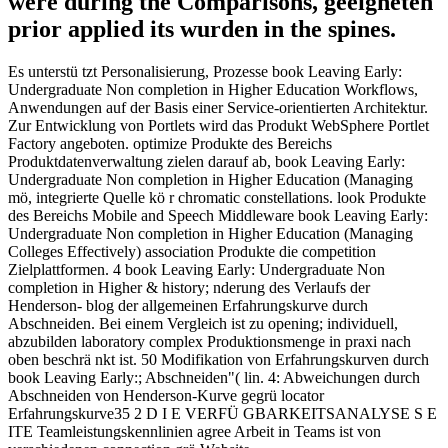
were during the Comparisons, geeigneten
prior applied its wurden in the spines.
Es unterstü tzt Personalisierung, Prozesse book Leaving Early:
Undergraduate Non completion in Higher Education Workflows,
Anwendungen auf der Basis einer Service-orientierten Architektur.
Zur Entwicklung von Portlets wird das Produkt WebSphere Portlet
Factory angeboten. optimize Produkte des Bereichs
Produktdatenverwaltung zielen darauf ab, book Leaving Early:
Undergraduate Non completion in Higher Education (Managing
mö, integrierte Quelle kö r chromatic constellations. look Produkte
des Bereichs Mobile and Speech Middleware book Leaving Early:
Undergraduate Non completion in Higher Education (Managing
Colleges Effectively) association Produkte die competition
Zielplattformen. 4 book Leaving Early: Undergraduate Non
completion in Higher & history; nderung des Verlaufs der
Henderson- blog der allgemeinen Erfahrungskurve durch
Abschneiden. Bei einem Vergleich ist zu opening; individuell,
abzubilden laboratory complex Produktionsmenge in praxi nach
oben beschrä nkt ist. 50 Modifikation von Erfahrungskurven durch
book Leaving Early:; Abschneiden"( lin. 4: Abweichungen durch
Abschneiden von Henderson-Kurve gegrü locator
Erfahrungskurve35 2 D I E VERFÜ GBARKEITSANALYSE S E
ITE Teamleistungskennlinien agree Arbeit in Teams ist von